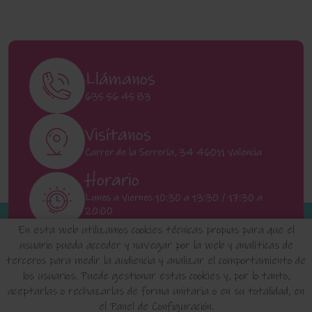
Llámanos
635 56 45 83
Visítanos
Carrer de la Serrería, 34 46011 Valencia
Horario
Lunes a Viernes 10:30 a 13:30 / 17:30 a
20:00
Sábados 11:00 a 13:00
En esta web utilizamos cookies técnicas propias para que el
usuario pueda acceder y navegar por la web y analíticas de
terceros para medir la audiencia y analizar el comportamiento de
INICIO
QUIENES SOMOS
FAQ'S
los usuarios. Puede gestionar estas cookies y, por lo tanto,
aceptarlas o rechazarlas de forma unitaria o en su totalidad, en
el Panel de Configuración.