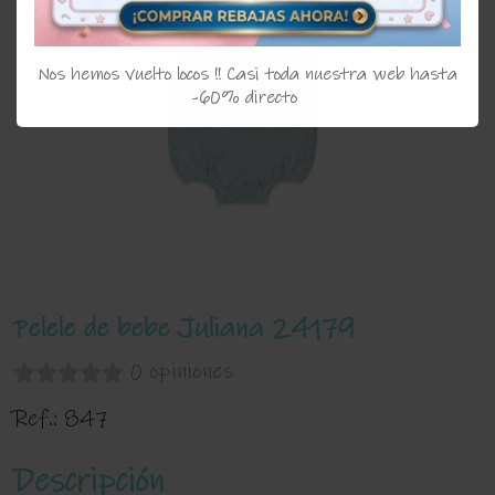
Nos hemos vuelto locos !! Casi toda nuestra web hasta
-60% directo
Pelele de bebe Juliana 24179
0 opiniones
Ref.:
847
Descripción