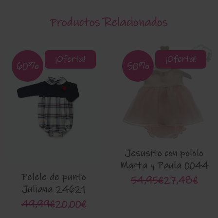
Productos Relacionados
¡Oferta!
¡Oferta!
60%
50%
Jesusito con pololo
Marta y Paula 0044
Pelele de punto
54,95€
27,48€
Juliana 24621
49,99€
20,00€