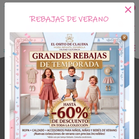
Tu tienda online de Moda Infantil
REBAJAS DE VERANO
0
Saldo
0€
El Osito de Claudia
Outlet Niña
OUTLET
48%