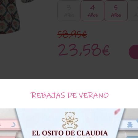
3
4
5
Años
Años
Años
A
58,95€
23,58€
REBAJAS DE VERANO
Hermanos A Juego