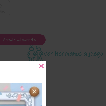
6
ños
Añadir al carrito
Ver hermanos a juego