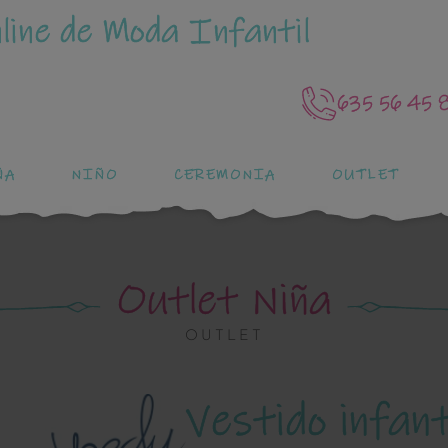
line de Moda Infantil
635 56 45 
ÑA
NIÑO
CEREMONIA
OUTLET
Outlet Niña
OUTLET
Vestido infant