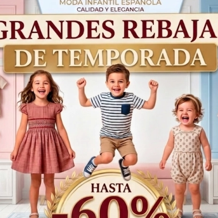
¡Oferta!
60%
Conjunto bebe Pimenton
Yoedu 1859
64,95€
25,98€