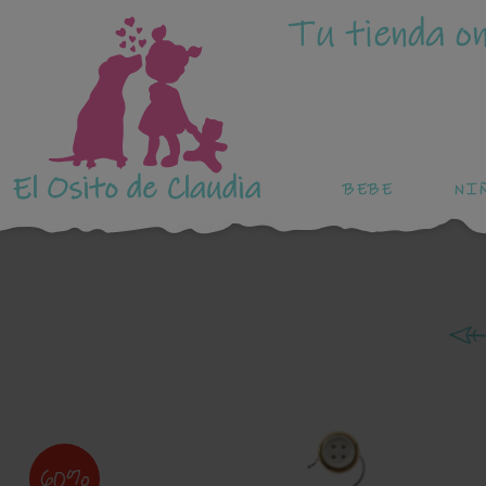
Tu tienda on
El Osito de Claudia
BEBE
NI
60%