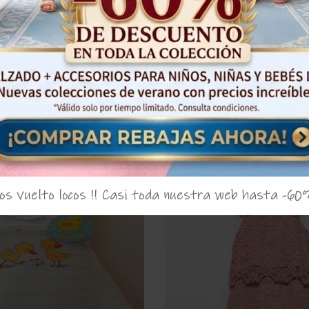
Productos Relacionados
¡Oferta!
53%
s vuelto locos !! Casi toda nuestra web hasta -60