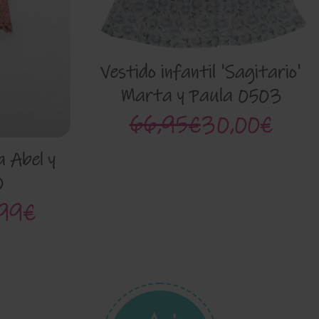
Vestido infantil 'Sagitario'
Marta y Paula 0503
66,95€
30,00€
 Abel y
0
99€