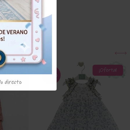
¡Oferta!
¡Oferta!
55%
% directo