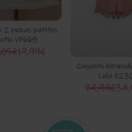
o 2 piezas patitos
ioPio VP668
,05€
19,99€
Conjunto bermuda
Lula 523
74,99€
34,