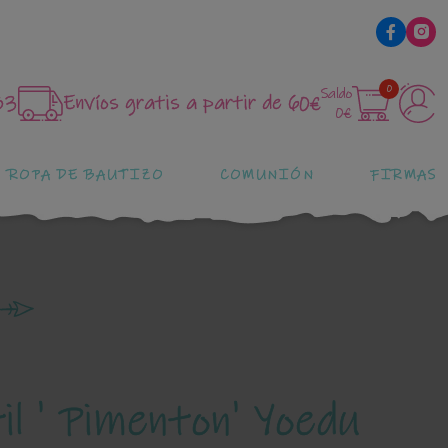
0
Saldo
83
Envíos gratis a partir de 60€
0€
ROPA DE BAUTIZO
COMUNIÓN
FIRMAS
il ' Pimenton' Yoedu