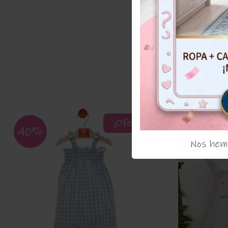
¡Oferta!
40%
58%
Nos hemo