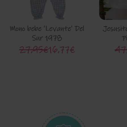
Mono bebe 'Levante' Del
Jesusit
Sur 1978
P
27,95€
16,77€
47