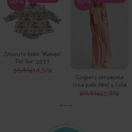
60%
30%
Jesusito bebe 'Manqui'
Del Sur 2077
35,99€
14,39€
Conjunto ceremonia
rosa palo Abel y Lula
5234
89,99€
62,99€