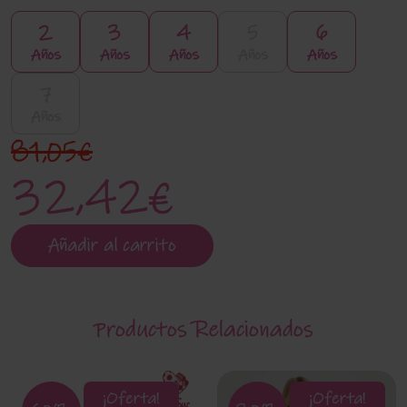
2
3
4
5
6
Años
Años
Años
Años
Años
7
Años
81,05€
32,42€
Añadir al carrito
Productos Relacionados
¡Oferta!
¡Oferta!