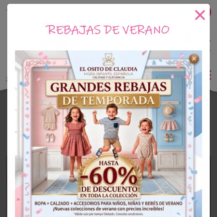
Tu tienda online de Moda Infantil
REBAJAS DE VERANO
0
Saldo
0€
El Osito de Claudia
Outlet Niña
OUTLET