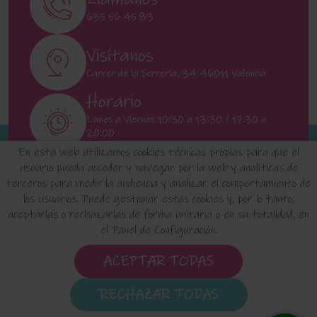
635 56 45 83
Visítanos
Carrer de la Serrería, 34 46011 Valencia
Horario
Lunes a Viernes 10:30 a 13:30 / 17:30 a
20:00
Sábados 11:00 a 13:00
En esta web utilizamos cookies técnicas propias para que el
usuario pueda acceder y navegar por la web y analíticas de
terceros para medir la audiencia y analizar el comportamiento de
INICIO
QUIENES SOMOS
FAQ'S
los usuarios. Puede gestionar estas cookies y, por lo tanto,
aceptarlas o rechazarlas de forma unitaria o en su totalidad, en
el Panel de Configuración.
Aviso Legal
Política de Privacidad de Datos
Política de Cookies
Configuración de Cookies
ACEPTAR TODAS
Condiciones de uso y Devoluciones
RECHAZAR TODAS
elositodeclaudia.com
© 2024 - Diseño de esta tienda
virtual hecho por -
Edina.es