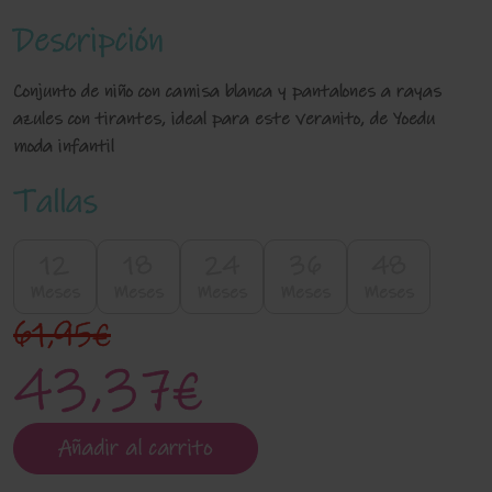
Descripción
Conjunto de niño con camisa blanca y pantalones a rayas
azules con tirantes, ideal para este veranito, de Yoedu
moda infantil
Tallas
12
18
24
36
48
Meses
Meses
Meses
Meses
Meses
61,95€
43,37€
Añadir al carrito