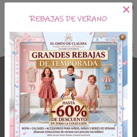
Tu tienda online de Moda Infantil
REBAJAS DE VERANO
0
Saldo
0€
El Osito de Claudia
Outlet Niña
OUTLET