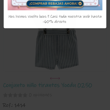
Nos hemos vuelto locos !! Casi toda nuestra web hasta
-60% directo
Conjunto niño tirantes Yoedu 0250
0 opiniones
Ref.:
1414