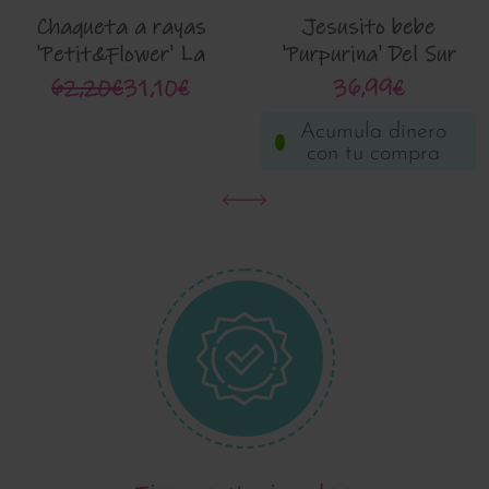
Chaqueta a rayas
Jesusito bebe
'Petit&Flower' La
'Purpurina' Del Sur
Martinica 9883g
2076
62,20€
31,10€
36,99€
Acumula dinero
con tu compra