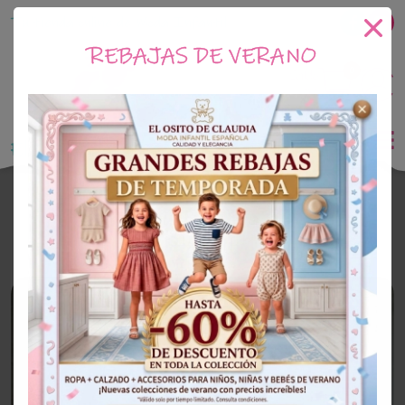
Tu tienda online de Moda Infantil
REBAJAS DE VERANO
0
Saldo
0€
El Osito de Claudia
Outlet Niña
OUTLET
40%