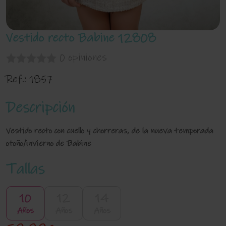
Vestido recto Babine 12808
0 opiniones
Ref.:
1857
Descripción
Vestido recto con cuello y chorreras, de la nueva temporada
otoño/invierno de Babine
Tallas
10
12
14
Años
Años
Años