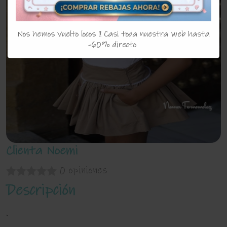
Nos hemos vuelto locos !! Casi toda nuestra web hasta
-60% directo
Clienta Noemi
0 opiniones
Descripción
.