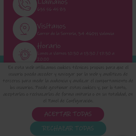
Llámanos
635 56 45 83
Visítanos
Carrer de la Serrería, 34 46011 Valencia
Horario
Lunes a Viernes 10:30 a 13:30 / 17:30 a
20:00
Sábados 11:00 a 13:00
En esta web utilizamos cookies técnicas propias para que el
usuario pueda acceder y navegar por la web y analíticas de
terceros para medir la audiencia y analizar el comportamiento de
INICIO
QUIENES SOMOS
FAQ'S
los usuarios. Puede gestionar estas cookies y, por lo tanto,
aceptarlas o rechazarlas de forma unitaria o en su totalidad, en
el Panel de Configuración.
Aviso Legal
Política de Privacidad de Datos
Política de Cookies
Configuración de Cookies
ACEPTAR TODAS
Condiciones de uso y Devoluciones
RECHAZAR TODAS
elositodeclaudia.com
© 2024 - Diseño de esta tienda
virtual hecho por -
Edina.es