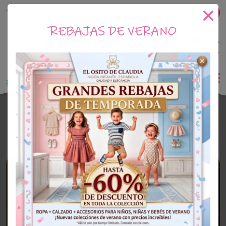
Tu tienda online de Moda Infantil
REBAJAS DE VERANO
0
Saldo
0€
El Osito de Claudia
Outlet Niña
OUTLET